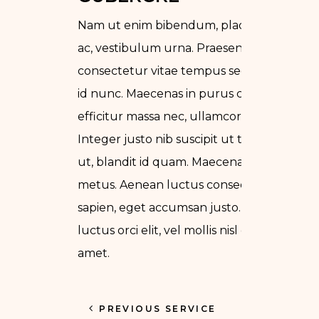
Nam ut enim bibendum, placerat nulla
ac, vestibulum urna. Praesent enim erat,
consectetur vitae tempus sed, dapibus
id nunc. Maecenas in purus cursus,
efficitur massa nec, ullamcorper arcu.
Integer justo nib suscipit ut tincidunt
ut, blandit id quam. Maecenas et cursus
metus. Aenean luctus consequat
sapien, eget accumsan justo. Donec
luctus orci elit, vel mollis nisl cursus sit
amet.
PREVIOUS SERVICE